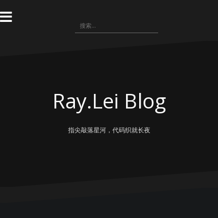
跳
转
搜
到
索：
内
容
Ray.Lei Blog
指尖敲落星河，代码织就长夜