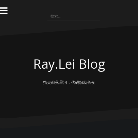
跳
转
搜
到
索：
内
容
Ray.Lei Blog
指尖敲落星河，代码织就长夜