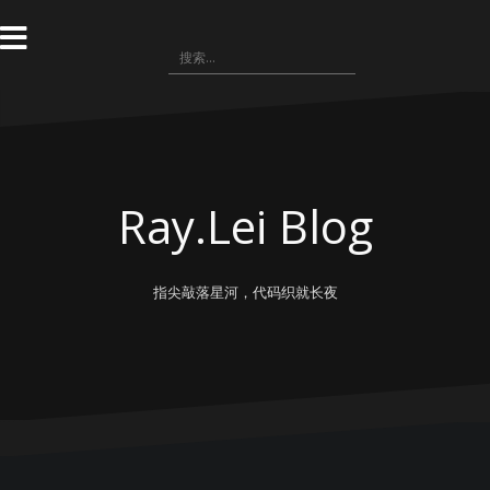
跳
转
搜
到
索：
内
容
Ray.Lei Blog
指尖敲落星河，代码织就长夜