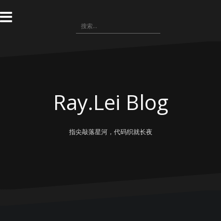
跳
转
搜
到
索：
内
容
Ray.Lei Blog
指尖敲落星河，代码织就长夜