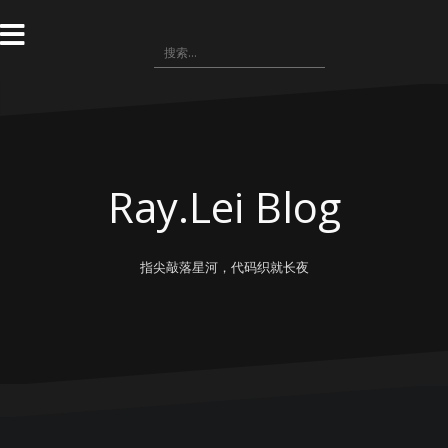
跳
转
搜
到
索：
内
容
Ray.Lei Blog
指尖敲落星河，代码织就长夜