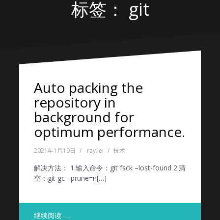
标签：
git
Auto packing the
repository in
background for
optimum performance.
2021年1月19日
ray.lei
技术
解决方法： 1.输入命令：git fsck –lost-found 2.清
空：git gc –prune=n[…]
继续阅读 …